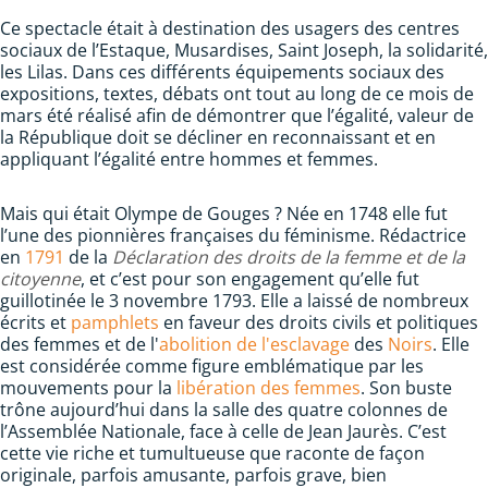
Ce spectacle était à destination des usagers des centres
sociaux de l’Estaque, Musardises, Saint Joseph, la solidarité,
les Lilas. Dans ces différents équipements sociaux des
expositions, textes, débats ont tout au long de ce mois de
mars été réalisé afin de démontrer que l’égalité, valeur de
la République doit se décliner en reconnaissant et en
appliquant l’égalité entre hommes et femmes.
Mais qui était Olympe de Gouges ? Née en 1748 elle fut
l’une des pionnières françaises du féminisme. Rédactrice
en
1791
de la
Déclaration des droits de la femme et de la
citoyenne
, et c’est pour son engagement qu’elle fut
guillotinée le 3 novembre 1793. Elle a laissé de nombreux
écrits et
pamphlets
en faveur des droits civils et politiques
des femmes et de l'
abolition de l'esclavage
des
Noirs
. Elle
est considérée comme figure emblématique par les
mouvements pour la
libération des femmes
. Son buste
trône aujourd’hui dans la salle des quatre colonnes de
l’Assemblée Nationale, face à celle de Jean Jaurès. C’est
cette vie riche et tumultueuse que raconte de façon
originale, parfois amusante, parfois grave, bien